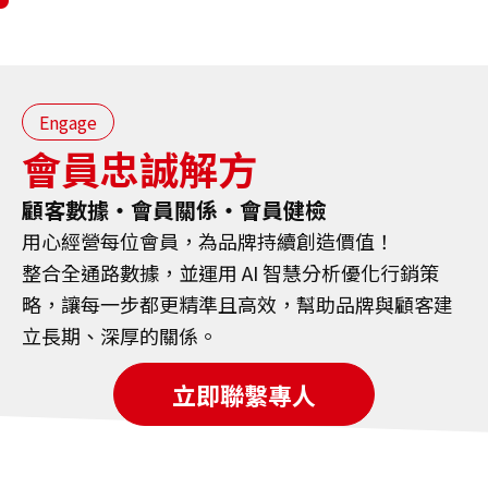
謝謝您的回覆，
我們將有專人盡快與您聯
繫！
Engage
回首頁
會員忠誠解方
顧客數據・會員關係・會員健檢
用心經營每位會員，為品牌持續創造價值！
整合全通路數據，並運用 AI 智慧分析優化行銷策
略，讓每一步都更精準且高效，幫助品牌與顧客建
立長期、深厚的關係。
立即聯繫專人