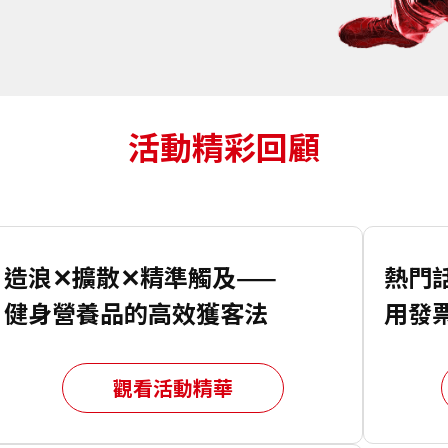
活動精彩回顧
造浪✕擴散✕精準觸及——
熱門
健身營養品的高效獲客法
用發
觀看活動精華